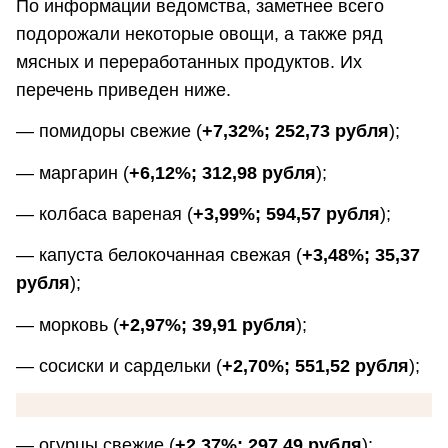
По информации ведомства, заметнее всего
подорожали некоторые овощи, а также ряд
мясных и переработанных продуктов. Их
перечень приведен ниже.
— помидоры свежие (
+7,32%; 252,73 рубля
);
— маргарин (
+6,12%; 312,98 рубля
);
— колбаса вареная (
+3,99%; 594,57 рубля
);
— капуста белокочанная свежая (
+3,48%; 35,37
рубля
);
— морковь (
+2,97%; 39,91 рубля
);
— сосиски и сардельки (
+2,70%; 551,52 рубля
);
— огурцы свежие (
+2,37%; 297,49 рубля
);