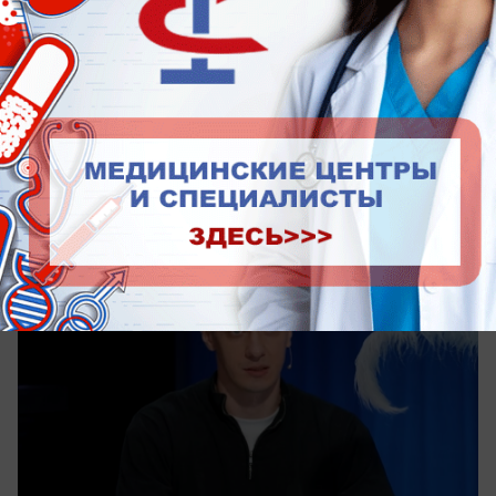
Общество
Бизнес на гладкости: как
ставропольский предприниматель
побывал на шоу «Быстрые свидания»
Покорил бачатой, но испугал провинциальной
пропиской