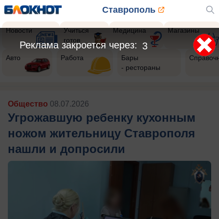
Ставрополь
Новости
Учиться
Медицина
Магазины
готов
Реклама закроется через:
1
Авто
Работа
Бары
Справоч
- рестораны
Общество
08.07.2026
Угрожавшую ребенку кухонным
ножом жительницу Ставрополя
нашли и допросили