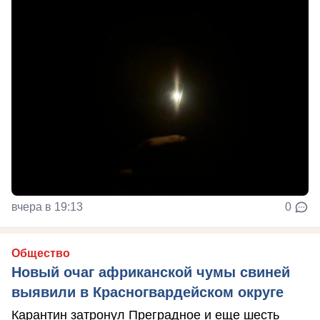
вчера в 19:13
0
Общество
Новый очаг африканской чумы свиней
выявили в Красногвардейском округе
Карантин затронул Преградное и еще шесть