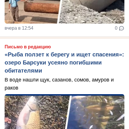
вчера в 12:54
0
Письмо в редакцию
«Рыба ползет к берегу и ищет спасения»:
озеро Барсуки усеяно погибшими
обитателями
В воде нашли щук, сазанов, сомов, амуров и
раков