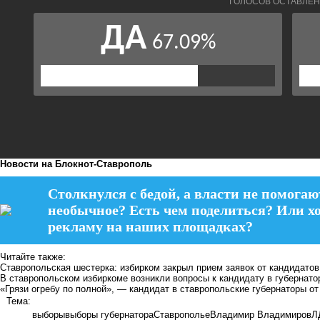
Новости на Блoкнoт-Ставрополь
Столкнулся с бедой, а власти не помогаю
необычное? Есть чем поделиться? Или х
рекламу на наших площадках?
Читайте также:
Ставропольская шестерка: избирком закрыл прием заявок от кандидатов
В ставропольском избиркоме возникли вопросы к кандидату в губернат
«Грязи огребу по полной», — кандидат в ставропольские губернаторы 
Тема:
выборы
выборы губернатора
Ставрополье
Владимир Владимиров
Л