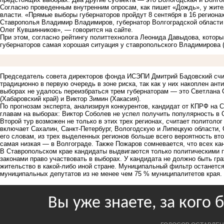
Согласно проведенным внутренним опросам,
как пишет «Дождь»
, у жит
власти. «Прямые выборы губернаторов пройдут 8 сентября в 16 регионах
Ставрополья Владимир Владимиров, губернатор Волгоградской области
Олег Кувшинников», — говорится на сайте.
При этом, согласно рейтингу политтехнолога Леонида Давыдова, которы 
губернаторов самая хорошая ситуация у ставропольского Владимирова 
Председатель совета директоров фонда ИСЭПИ Дмитрий Бадовский счита
традиционно в первую очередь в зоне риска, так как у них накоплен ант
выборах не удалось переизбраться трем губернаторам — это Светлана 
(Хабаровский край) и Виктор Зимин (Хакасия).
По прогнозам эксперта, анализируя конкурентов, кандидат от КПРФ на
главам на выборах: Виктор Соболев не успел получить популярность в 
Второй тур возможен не только в этих трех регионах, считает политол
включает Сахалин, Санкт-Петербург, Вологодскую и Липецкую области, 
его словам, из трех выделенных регионов больше всего вероятность вто
самая низкая — в Волгограде. Также Пожаров сомневается, что всех ка
В Ставропольском крае кандидаты выдвигаются только политическими
законами право участвовать в выборах. У кандидата не должно быть гр
жительство в какой-либо иной стране. Муниципальный фильтр останется
муниципальных депутатов из не менее чем 75 % муниципалитетов края.