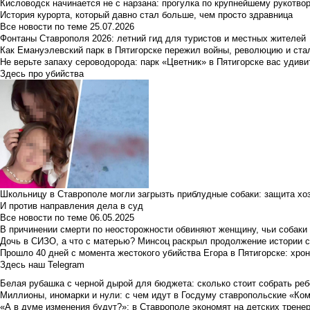
Кисловодск начинается не с нарзана: прогулка по крупнейшему рукотво
История курорта, который давно стал больше, чем просто здравница
Все новости по теме
25.07.2026
Фонтаны Ставрополя 2026: летний гид для туристов и местных жителей
Как Емануэлевский парк в Пятигорске пережил войны, революцию и ста
Не верьте запаху сероводорода: парк «Цветник» в Пятигорске вас удиви
Здесь про убийства
Школьницу в Ставрополе могли загрызть приблудные собаки: защита хо
И против направления дела в суд
Все новости по теме
06.05.2025
В причинении смерти по неосторожности обвиняют женщину, чьи собаки
Дочь в СИЗО, а что с матерью? Минсоц раскрыл продолжение истории с
Прошло 40 дней с момента жестокого убийства Егора в Пятигорске: хро
Здесь наш Telegram
Белая рубашка с черной дырой для бюджета: сколько стоит собрать ребе
Миллионы, иномарки и нули: с чем идут в Госдуму ставропольские «Ко
«А в думе изменения будут?»: в Ставрополе экономят на детских тренер