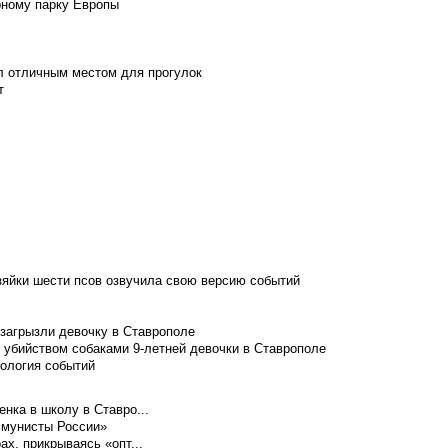
рному парку Европы
л отличным местом для прогулок
т
зяйки шести псов озвучила свою версию событий
 загрызли девочку в Ставрополе
 убийством собаками 9-летней девочки в Ставрополе
нология событий
нка в школу в Ставро...
ммунисты России»
ах, прикрываясь «опт...