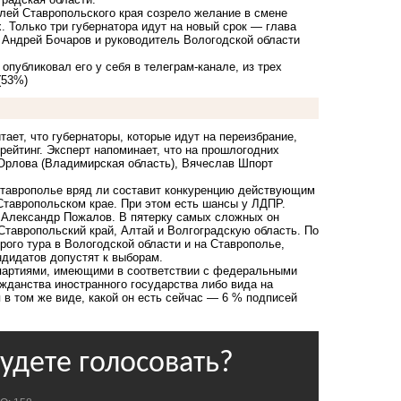
елей Ставропольского края созрело желание в смене
. Только три губернатора идут на новый срок — глава
 Андрей Бочаров и руководитель Вологодской области
опубликовал его у себя в телеграм-канале, из трех
(53%)
ет, что губернаторы, которые идут на переизбрание,
ирейтинг. Эксперт напоминает, что на прошлогодних
Орлова (Владимирская область), Вячеслав Шпорт
 Ставрополье вряд ли составит конкуренцию действующим
Ставропольском крае. При этом есть шансы у ЛДПР.
ог Александр Пожалов. В пятерку самых сложных он
Ставропольский край, Алтай и Волгоградскую область. По
рого тура в Вологодской области и на Ставрополье,
ндидатов допустят к выборам.
 партиями, имеющими в соответствии с федеральными
ажданства иностранного государства либо вида на
 в том же виде, какой он есть сейчас — 6 % подписей