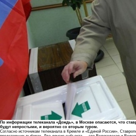
По информации телеканала «Дождь», в Москве опасаются, что ста
будут непростыми, и вероятно со вторым туром.
Согласно источникам телеканала в Кремле и «Единой России», Ставропо
предстоящих выборах. Два другие субъекта — это Вологодская и Волго