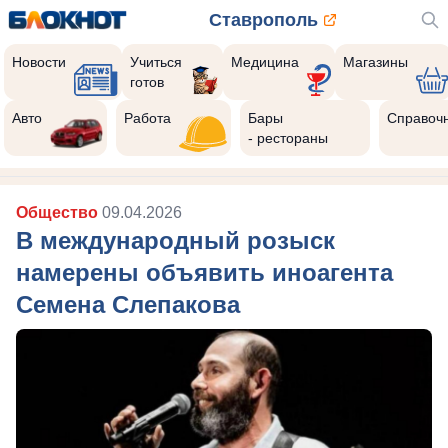
Ставрополь
Новости
Учиться
Медицина
Магазины
готов
Авто
Работа
Бары
Справоч
- рестораны
Общество
09.04.2026
В международный розыск
намерены объявить иноагента
Семена Слепакова