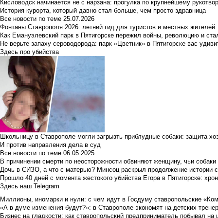
Кисловодск начинается не с нарзана: прогулка по крупнейшему рукотво
История курорта, который давно стал больше, чем просто здравница
Все новости по теме
25.07.2026
Фонтаны Ставрополя 2026: летний гид для туристов и местных жителей
Как Емануэлевский парк в Пятигорске пережил войны, революцию и ста
Не верьте запаху сероводорода: парк «Цветник» в Пятигорске вас удиви
Здесь про убийства
Школьницу в Ставрополе могли загрызть приблудные собаки: защита хо
И против направления дела в суд
Все новости по теме
06.05.2025
В причинении смерти по неосторожности обвиняют женщину, чьи собаки
Дочь в СИЗО, а что с матерью? Минсоц раскрыл продолжение истории с
Прошло 40 дней с момента жестокого убийства Егора в Пятигорске: хро
Здесь наш Telegram
Миллионы, иномарки и нули: с чем идут в Госдуму ставропольские «Ко
«А в думе изменения будут?»: в Ставрополе экономят на детских тренер
Бизнес на гладкости: как ставропольский предприниматель побывал на 