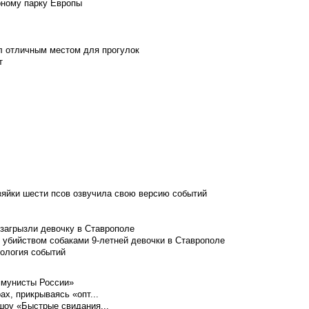
рному парку Европы
л отличным местом для прогулок
т
зяйки шести псов озвучила свою версию событий
 загрызли девочку в Ставрополе
 убийством собаками 9-летней девочки в Ставрополе
нология событий
ммунисты России»
ах, прикрываясь «опт...
шоу «Быстрые свидания...