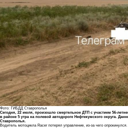
Фото: ГИБДД Ставрополья
Сегодня, 22 июля, произошло смертельное ДТП с участием 56-летне
в районе 5 утра на полевой автодороге Нефтекумского округа. Дан
Ставрополья.
Водитель мотоцикла Racer потерял управление, из-за чего опрокинулс