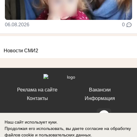
06.08.2026
0
Новости СМИ2
Реклама на сайте
Вакансии
Контакты
Информация
Наш сайт использует куки.
Продолжая его использовать, вы даете согласие на обработку
СМИ Блокнот Ставрополь зарегистрировано Федеральной службой по
файлов cookie
и пользовательских данных.
надзору в сфере связи, информационных технологий и массовых