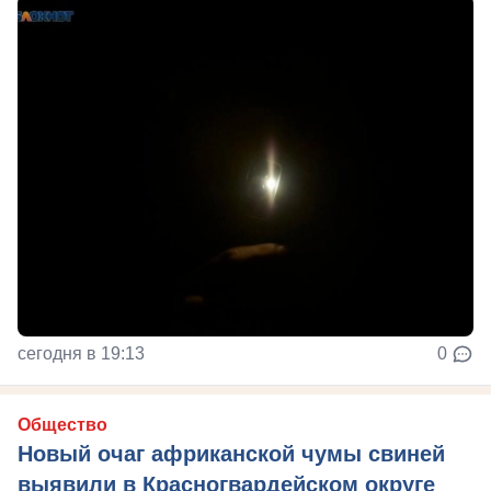
сегодня в 19:13
0
Общество
Новый очаг африканской чумы свиней
выявили в Красногвардейском округе