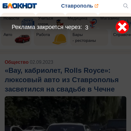
Ставрополь
Новости
Учиться
Медицина
Магазины
готов
Реклама закроется через:
1
Авто
Работа
Бары
Справоч
- рестораны
Общество
02.09.2023
«Вау, кабриолет, Rolls Royce»:
люксовый авто из Ставрополья
засветился на свадьбе в Чечне