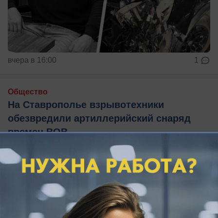
вчера в 16:00
1
Общество
На Ставрополье взрывотехники
обезвредили артиллерийский снаряд
времен ВОВ
Опасную находку прошлых лет оперативно
подорвали