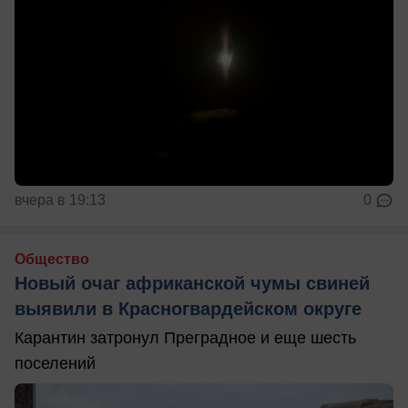
вчера в 19:13
0
Общество
Новый очаг африканской чумы свиней
выявили в Красногвардейском округе
Карантин затронул Преградное и еще шесть
поселений