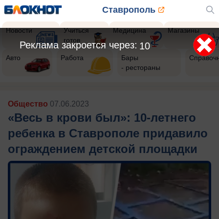
Ставрополь
Новости
Учиться
Медицина
Магазины
готов
Реклама закроется через:
8
Авто
Работа
Бары
Справоч
- рестораны
Общество
07.06.2023
«Весь в крови был»: 10-летнего
ребенка в Ставрополе придавило
ограждением детской площадки