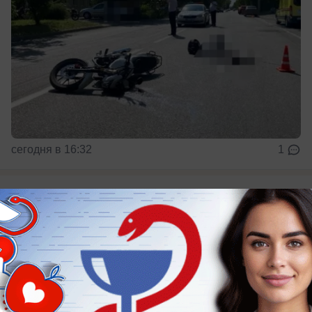
сегодня в 16:32
1
Общество
Замок без башенки: какую историю
хранит старинный дом Венециановых в
Ставрополе
Что пережил необычный дом в центре краевой
столицы