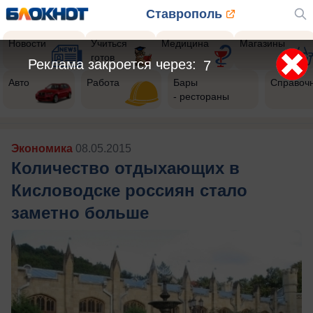
Ставрополь
Новости
Учиться
Медицина
Магазины
готов
Реклама закроется через:
5
Авто
Работа
Бары
Справоч
- рестораны
Экономика
08.05.2015
Количество отдыхающих в
Кисловодске россиян стало
заметно больше