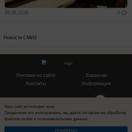
05.08.2026
0
Новости СМИ2
Реклама на сайте
Вакансии
Контакты
Информация
Наш сайт использует куки.
Продолжая его использовать, вы даете согласие на обработку
СМИ Блокнот Ставрополь зарегистрировано Федеральной службой по
файлов cookie
и пользовательских данных.
надзору в сфере связи, информационных технологий и массовых
коммуникаций (Роскомнадзор). Реестровая запись о регистрации СМИ:
Эл № ФС77-76032 от 12 июля 2019 г. (Первоначальное свидетельство
ПОНЯТНО