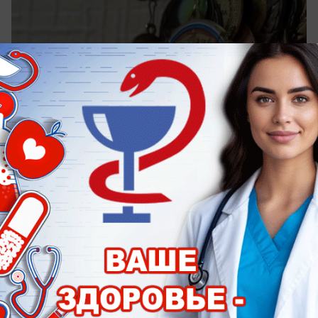
сегодня в 09:10
1
Недвижимость
Самый дорогой контейнерный дом в
России продают в Ставрополье за 6,5
миллиона рублей
Что внутри