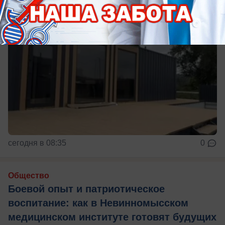
сегодня в 08:35
0
Общество
Боевой опыт и патриотическое
воспитание: как в Невинномысском
медицинском институте готовят будущих