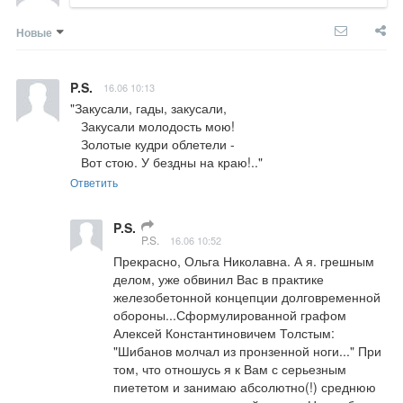
Новые
P.S.
16.06 10:13
"Закусали, гады, закусали,

   Закусали молодость мою!

   Золотые кудри облетели -

   Вот стою. У бездны на краю!.."
Ответить
P.S.
P.S.
16.06 10:52
Прекрасно, Ольга Николавна. А я. грешным 
делом, уже обвинил Вас в практике 
железобетонной концепции долговременной 
обороны...Сформулированной графом 
Алексей Константиновичем Толстым: 
"Шибанов молчал из пронзенной ноги..." При 
том, что отношусь я к Вам с серьезным 
пиететом и занимаю абсолютно(!) среднюю 