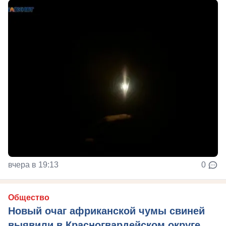
вчера в 19:13
0
Общество
Новый очаг африканской чумы свиней
выявили в Красногвардейском округе