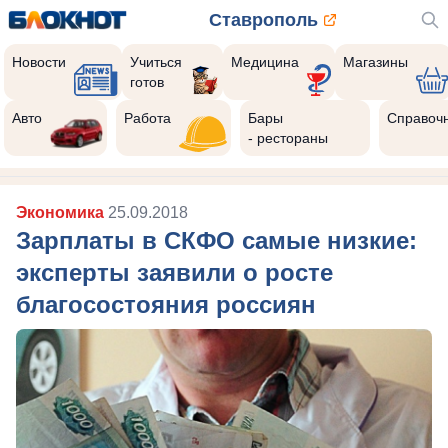
Ставрополь
Новости
Учиться
Медицина
Магазины
готов
Авто
Работа
Бары
Справоч
- рестораны
Экономика
25.09.2018
Зарплаты в СКФО самые низкие:
эксперты заявили о росте
благосостояния россиян