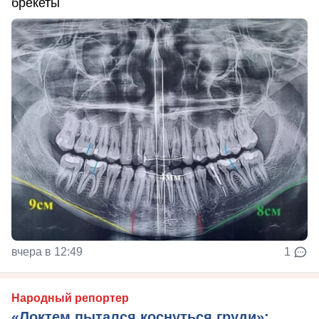
брекеты
вчера в 12:49
1
Народный репортер
«Локтем пытался коснуться груди»: