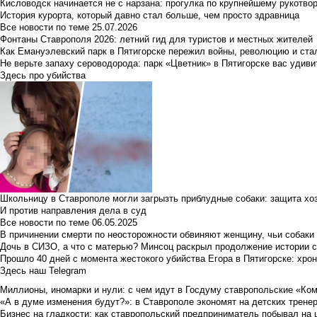
Кисловодск начинается не с нарзана: прогулка по крупнейшему рукотво
История курорта, который давно стал больше, чем просто здравница
Все новости по теме
25.07.2026
Фонтаны Ставрополя 2026: летний гид для туристов и местных жителей
Как Емануэлевский парк в Пятигорске пережил войны, революцию и ста
Не верьте запаху сероводорода: парк «Цветник» в Пятигорске вас удиви
Здесь про убийства
Школьницу в Ставрополе могли загрызть приблудные собаки: защита хо
И против направления дела в суд
Все новости по теме
06.05.2025
В причинении смерти по неосторожности обвиняют женщину, чьи собаки
Дочь в СИЗО, а что с матерью? Минсоц раскрыл продолжение истории с
Прошло 40 дней с момента жестокого убийства Егора в Пятигорске: хро
Здесь наш Telegram
Миллионы, иномарки и нули: с чем идут в Госдуму ставропольские «Ко
«А в думе изменения будут?»: в Ставрополе экономят на детских тренер
Бизнес на гладкости: как ставропольский предприниматель побывал на 