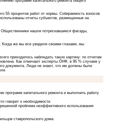
олнению программ капитального ремонта общего
его 55 процентов работ от нормы. Собираемость взносов
 использованы отчеты субъектов, размещенные на
. Общественники нашли потрескавшиеся фасады,
м. Когда же мы все увидели своими глазами, мы
всего приходилось наблюдать такую картину: по отчетам
ановлена. Как отмечают эксперты ОНФ, в 95 % случаев у
ного документа. Люди не знают, что им должны были
еле
ию программ капитального ремонта и выполнить работу
это говорит о необходимости
нерешенной проблема неэффективного использования
жильцов
ставропольского дома.