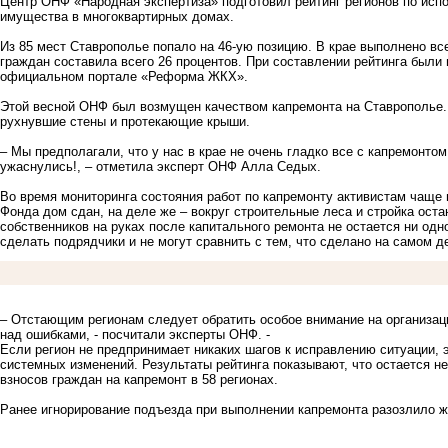
Центр ОНФ «Народная экспертиза» подготовил рейтинг регионов по исп
имущества в многоквартирных домах.
Из 85 мест Ставрополье попало на 46-ую позицию. В крае выполнено вс
граждан составила всего 26 процентов. При составлении рейтинга были
официальном портале «Реформа ЖКХ».
Этой весной ОНФ был возмущен качеством капремонта на Ставрополье
рухнувшие стены и протекающие крыши.
– Мы предполагали, что у нас в крае не очень гладко все с капремонто
ужаснулись!, – отметила эксперт ОНФ Алла Седых.
Во время мониторинга состояния работ по капремонту активистам чаще 
Фонда дом сдан, на деле же – вокруг строительные леса и стройка ост
собственников на руках после капитального ремонта не остается ни од
сделать подрядчики и не могут сравнить с тем, что сделано на самом д
– Отстающим регионам следует обратить особое внимание на организац
над ошибками, - посчитали эксперты ОНФ. -
Если регион не предпринимает никаких шагов к исправлению ситуации, 
системных изменений. Результаты рейтинга показывают, что остается 
взносов граждан на капремонт в 58 регионах.
Ранее игнорирование подъезда при выполнении капремонта
разозлило 