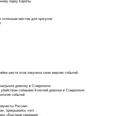
рному парку Европы
л отличным местом для прогулок
т
зяйки шести псов озвучила свою версию событий
 загрызли девочку в Ставрополе
 убийством собаками 9-летней девочки в Ставрополе
нология событий
ммунисты России»
ах, прикрываясь «опт...
шоу «Быстрые свидания...