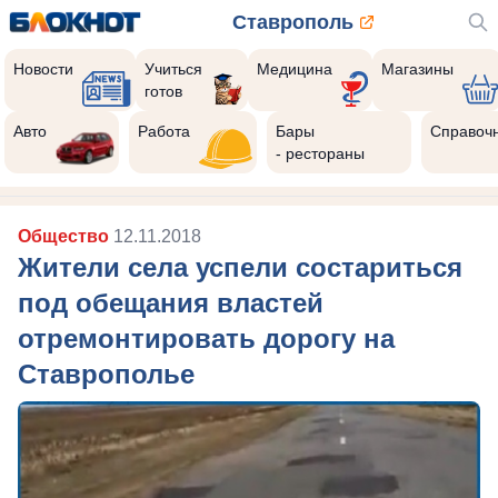
Ставрополь
Новости
Учиться
Медицина
Магазины
готов
Авто
Работа
Бары
Справоч
- рестораны
Общество
12.11.2018
Жители села успели состариться
под обещания властей
отремонтировать дорогу на
Ставрополье