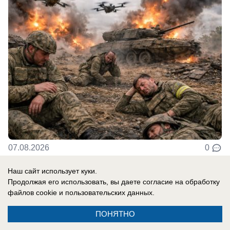
07.08.2026
0
Наш сайт использует куки.
В России
Продолжая его использовать, вы даете согласие на обработку
файлов cookie
и пользовательских данных.
«Там, где бьют москаля, Польша
оказывает помощь»: президент страны
ПОНЯТНО
сделал агрессивное заявление в адрес