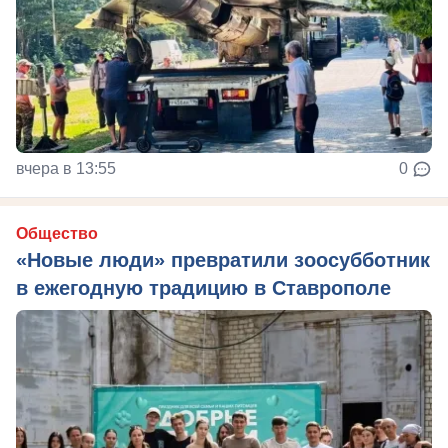
вчера в 13:55
0
Общество
«Новые люди» превратили зоосубботник
в ежегодную традицию в Ставрополе