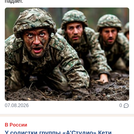
падает.
07.08.2026
0
В России
У солистки группы «А'Студио» Кети