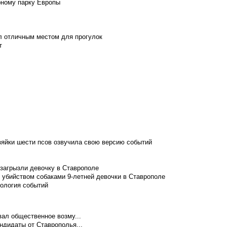
рному парку Европы
л отличным местом для прогулок
т
зяйки шести псов озвучила свою версию событий
 загрызли девочку в Ставрополе
 убийством собаками 9-летней девочки в Ставрополе
нология событий
ал общественное возму...
ндидаты от Ставрополья...