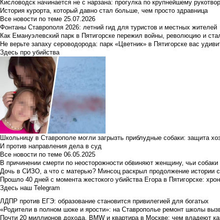
Кисловодск начинается не с нарзана: прогулка по крупнейшему рукотво
История курорта, который давно стал больше, чем просто здравница
Все новости по теме
25.07.2026
Фонтаны Ставрополя 2026: летний гид для туристов и местных жителей
Как Емануэлевский парк в Пятигорске пережил войны, революцию и ста
Не верьте запаху сероводорода: парк «Цветник» в Пятигорске вас удиви
Здесь про убийства
Школьницу в Ставрополе могли загрызть приблудные собаки: защита хо
И против направления дела в суд
Все новости по теме
06.05.2025
В причинении смерти по неосторожности обвиняют женщину, чьи собаки
Дочь в СИЗО, а что с матерью? Минсоц раскрыл продолжение истории с
Прошло 40 дней с момента жестокого убийства Егора в Пятигорске: хро
Здесь наш Telegram
ЛДПР против ЕГЭ: образование становится привилегией для богатых
«Родители в полном шоке и ярости»: на Ставрополье ремонт школы вызв
Почти 20 миллионов дохода, BMW и квартира в Москве: чем владеют ка