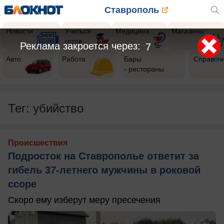
Ставрополь
Новости
Учиться
Медицина
Магазины
готов
Реклама закроется через:
4
Авто
Работа
Бары
Справоч
- рестораны
Тег: убийство
Происшествия
Подросток на Ставрополье ответит за
гибель 37-летнего мужчины в роковой
ссоре
Скоро ему изберут меру пресечения