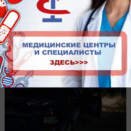
История края
Плойка, нож и украденная «Приора»:
вспоминаем громкое преступление
подростков 14 лет спустя
Двое несовершеннолетних держали в страхе
город