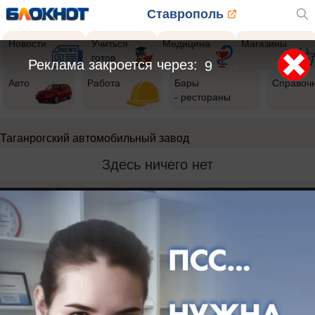
Ставрополь
Новости
Учиться
Медицина
Магазины
готов
Реклама закроется через:
9
Авто
Работа
Бары
Справоч
- рестораны
Таганрогский автомобильный завод
Здесь ничего нет
Реклама на сайте
Вакансии
Контакты
Информация