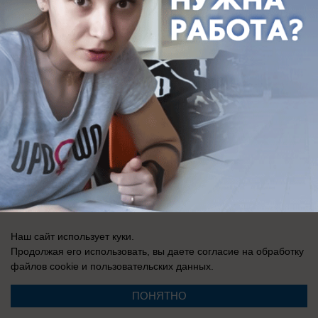
СМИ Блокнот Ставрополь зарегистрировано Федеральной службой по
надзору в сфере связи, информационных технологий и массовых
коммуникаций (Роскомнадзор). Реестровая запись о регистрации СМИ:
Эл № ФС77-76032 от 12 июля 2019 г. (Первоначальное свидетельство
Эл № ФС77-62273 от 03 июля 2015 г.)
Наш сайт использует куки.
Продолжая его использовать, вы даете согласие на обработку
файлов cookie
и пользовательских данных.
ПОНЯТНО