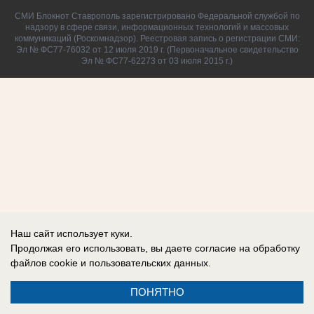
СМИ Блокнот Ставрополь зарегистрировано Федеральной службой по
надзору в сфере связи, информационных технологий и массовых
коммуникаций (Роскомнадзор). Реестровая запись о регистрации СМИ:
Эл № ФС77-76032 от 12 июля 2019 г. (Первоначальное свидетельство
Эл № ФС77-62273 от 03 июля 2015 г.)
Наш сайт использует куки.
Продолжая его использовать, вы даете согласие на обработку
файлов cookie
и пользовательских данных.
ПОНЯТНО