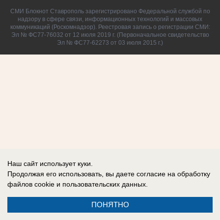
СМИ Блокнот Ставрополь зарегистрировано Федеральной службой по
надзору в сфере связи, информационных технологий и массовых
коммуникаций (Роскомнадзор). Реестровая запись о регистрации СМИ:
Эл № ФС77-76032 от 12 июля 2019 г. (Первоначальное свидетельство
Эл № ФС77-62273 от 03 июля 2015 г.)
Наш сайт использует куки.
Продолжая его использовать, вы даете согласие на обработку
файлов cookie
и пользовательских данных.
ПОНЯТНО