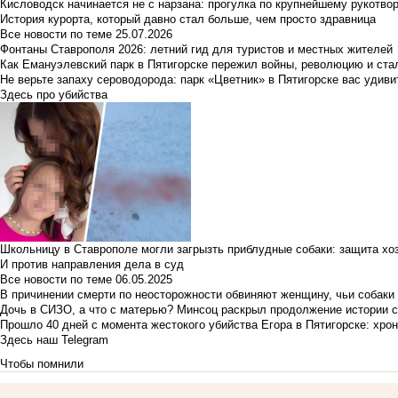
Кисловодск начинается не с нарзана: прогулка по крупнейшему рукотво
История курорта, который давно стал больше, чем просто здравница
Все новости по теме
25.07.2026
Фонтаны Ставрополя 2026: летний гид для туристов и местных жителей
Как Емануэлевский парк в Пятигорске пережил войны, революцию и ста
Не верьте запаху сероводорода: парк «Цветник» в Пятигорске вас удиви
Здесь про убийства
Школьницу в Ставрополе могли загрызть приблудные собаки: защита хо
И против направления дела в суд
Все новости по теме
06.05.2025
В причинении смерти по неосторожности обвиняют женщину, чьи собаки
Дочь в СИЗО, а что с матерью? Минсоц раскрыл продолжение истории с
Прошло 40 дней с момента жестокого убийства Егора в Пятигорске: хро
Здесь наш Telegram
Чтобы помнили