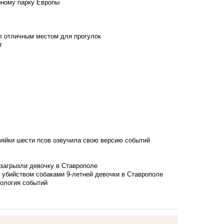
рному парку Европы
л отличным местом для прогулок
т
зяйки шести псов озвучила свою версию событий
 загрызли девочку в Ставрополе
 убийством собаками 9-летней девочки в Ставрополе
нология событий