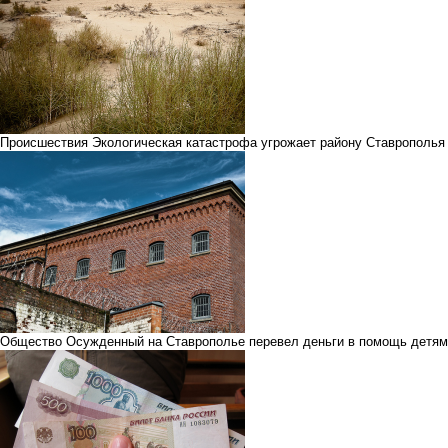
Происшествия
Экологическая катастрофа угрожает району Ставрополья 
Общество
Осужденный на Ставрополье перевел деньги в помощь детям