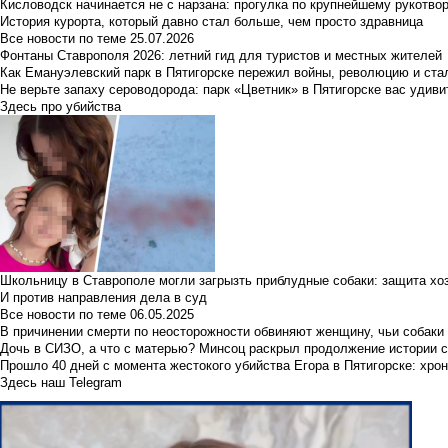
Кисловодск начинается не с нарзана: прогулка по крупнейшему рукотво
История курорта, который давно стал больше, чем просто здравница
Все новости по теме
25.07.2026
Фонтаны Ставрополя 2026: летний гид для туристов и местных жителей
Как Емануэлевский парк в Пятигорске пережил войны, революцию и ста
Не верьте запаху сероводорода: парк «Цветник» в Пятигорске вас удиви
Здесь про убийства
Школьницу в Ставрополе могли загрызть приблудные собаки: защита хо
И против направления дела в суд
Все новости по теме
06.05.2025
В причинении смерти по неосторожности обвиняют женщину, чьи собаки
Дочь в СИЗО, а что с матерью? Минсоц раскрыл продолжение истории с
Прошло 40 дней с момента жестокого убийства Егора в Пятигорске: хро
Здесь наш Telegram