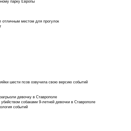
рному парку Европы
л отличным местом для прогулок
т
зяйки шести псов озвучила свою версию событий
 загрызли девочку в Ставрополе
 убийством собаками 9-летней девочки в Ставрополе
нология событий