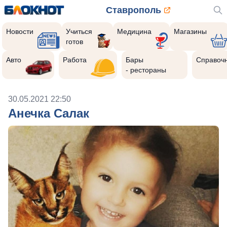
Ставрополь
Новости
Учиться
Медицина
Магазины
готов
Авто
Работа
Бары
Справоч
- рестораны
30.05.2021 22:50
Анечка Салак