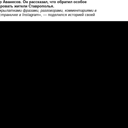
р Аванесов. Он рассказал, что обратил особое
ировать жители Ставрополья.
х крылатками фразами, разговорами, комментариями в
 страничке
в Instagram
», — поделился историей своей