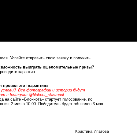
реля. Успейте отправить свою заявку и получить
 возможность выиграть ошеломительные призы?
роводите карантин.
я провел этот карантин»
 условий. Все фотографии и истории будут
ит в Instagram
@bloknot_stavropol
.
да на сайте «Блокнота» стартует голосование, по
ания: 2 мая в 10:00. Победитель будет объявлен 3 мая.
Кристина Ипатова