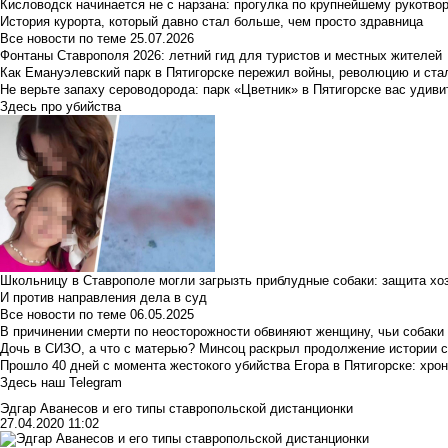
Кисловодск начинается не с нарзана: прогулка по крупнейшему рукотво
История курорта, который давно стал больше, чем просто здравница
Все новости по теме
25.07.2026
Фонтаны Ставрополя 2026: летний гид для туристов и местных жителей
Как Емануэлевский парк в Пятигорске пережил войны, революцию и ста
Не верьте запаху сероводорода: парк «Цветник» в Пятигорске вас удиви
Здесь про убийства
Школьницу в Ставрополе могли загрызть приблудные собаки: защита хо
И против направления дела в суд
Все новости по теме
06.05.2025
В причинении смерти по неосторожности обвиняют женщину, чьи собаки
Дочь в СИЗО, а что с матерью? Минсоц раскрыл продолжение истории с
Прошло 40 дней с момента жестокого убийства Егора в Пятигорске: хро
Здесь наш Telegram
Эдгар Аванесов и его типы ставропольской дистанционки
27.04.2020 11:02