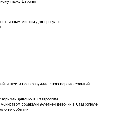
рному парку Европы
л отличным местом для прогулок
т
зяйки шести псов озвучила свою версию событий
 загрызли девочку в Ставрополе
 убийством собаками 9-летней девочки в Ставрополе
нология событий