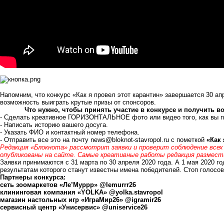
Напомним, что конкурс «Как я провел этот карантин» завершается 30 ап
возможность выиграть крутые призы от спонсоров.
Что нужно, чтобы принять участие в конкурсе и получить
- Сделать креативное ГОРИЗОНТАЛЬНОЕ фото или видео того, как вы п
- Написать историю вашего досуга.
- Указать ФИО и контактный номер телефона.
- Отправить все это на почту
news@bloknot-stavropol.ru
с пометкой
«Как 
Редакция «Блокнота» рассмотрит заявки и проверит соблюдение всех
опубликованы на сайте. Самые креативные работы редакция размест
Заявки принимаются с 31 марта по 30 апреля 2020 года. А 1 мая 2020 го
результатам которого станут известны имена победителей. Стоп голосов
Партнеры конкурса:
сеть зоомаркетов «Ле’Муррр»
@lemurrr26
клининговая компания «YOLKA»
@yolka.stavropol
магазин настольных игр «ИграМир26»
@igramir26
сервисный центр «Унисервис»
@uniservice26