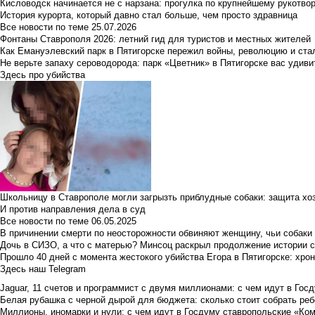
Кисловодск начинается не с нарзана: прогулка по крупнейшему рукотво
История курорта, который давно стал больше, чем просто здравница
Все новости по теме
25.07.2026
Фонтаны Ставрополя 2026: летний гид для туристов и местных жителей
Как Емануэлевский парк в Пятигорске пережил войны, революцию и ста
Не верьте запаху сероводорода: парк «Цветник» в Пятигорске вас удиви
Здесь про убийства
Школьницу в Ставрополе могли загрызть приблудные собаки: защита хо
И против направления дела в суд
Все новости по теме
06.05.2025
В причинении смерти по неосторожности обвиняют женщину, чьи собаки
Дочь в СИЗО, а что с матерью? Минсоц раскрыл продолжение истории с
Прошло 40 дней с момента жестокого убийства Егора в Пятигорске: хро
Здесь наш Telegram
Jaguar, 11 счетов и программист с двумя миллионами: с чем идут в Госд
Белая рубашка с черной дырой для бюджета: сколько стоит собрать ребе
Миллионы, иномарки и нули: с чем идут в Госдуму ставропольские «Ко