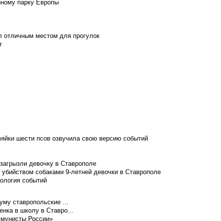
рному парку Европы
л отличным местом для прогулок
т
зяйки шести псов озвучила свою версию событий
 загрызли девочку в Ставрополе
 убийством собаками 9-летней девочки в Ставрополе
нология событий
уму ставропольские ...
нка в школу в Ставро...
ммунисты России»