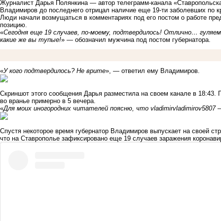
Журналист Дарья Полянкина — автор телеграмм-канала «Ставропольская
Владимиров до последнего отрицал наличие еще 19-ти заболевших по к
Люди начали возмущаться в комментариях под его постом о работе пре
позицию.
«
Сегодня еще 19 случаев, по-моему, подтвердилось! Отлично… гуляе
какие же вы тупые!
» — обозначил мужчина под постом губернатора.
«
У кого подтвердилось? Не врите
», — ответил ему Владимиров.
Скриншот этого сообщения Дарья разместила на своем канале в 18:43.
во вранье примерно в 5 вечера.
«
Для моих иногородних читателей поясню, что vladimirvladimirov5807
Спустя некоторое время губернатор Владимиров выпускает на своей стра
что на Ставрополье зафиксировано еще 19 случаев заражения коронави