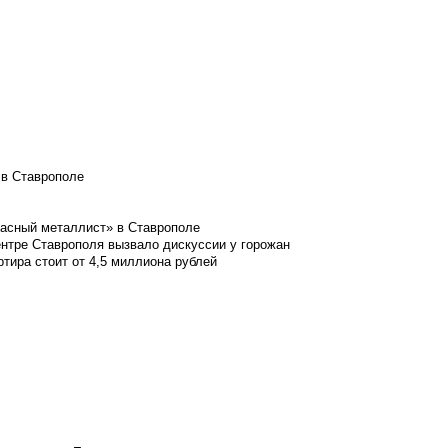
 в Ставрополе
расный металлист» в Ставрополе
ентре Ставрополя вызвало дискуссии у горожан
ртира стоит от 4,5 миллиона рублей