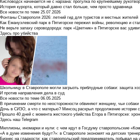
Кисловодск начинается не с нарзана: прогулка по крупнейшему рукотво
История курорта, который давно стал больше, чем просто здравница
Все новости по теме
25.07.2026
Фонтаны Ставрополя 2026: летний гид для туристов и местных жителей
Как Емануэлевский парк в Пятигорске пережил войны, революцию и ста
Не верьте запаху сероводорода: парк «Цветник» в Пятигорске вас удиви
Здесь про убийства
Школьницу в Ставрополе могли загрызть приблудные собаки: защита хо
И против направления дела в суд
Все новости по теме
06.05.2025
В причинении смерти по неосторожности обвиняют женщину, чьи собаки
Дочь в СИЗО, а что с матерью? Минсоц раскрыл продолжение истории с
Прошло 40 дней с момента жестокого убийства Егора в Пятигорске: хро
Здесь наш Telegram
Миллионы, иномарки и нули: с чем идут в Госдуму ставропольские «Ко
«А в думе изменения будут?»: в Ставрополе экономят на детских тренер
Бизнес на гладкости: как ставропольский предприниматель побывал на 