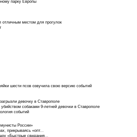
рному парку Европы
л отличным местом для прогулок
т
зяйки шести псов озвучила свою версию событий
 загрызли девочку в Ставрополе
 убийством собаками 9-летней девочки в Ставрополе
нология событий
ммунисты России»
ах, прикрываясь «опт...
шоу «Быстрые свидания...