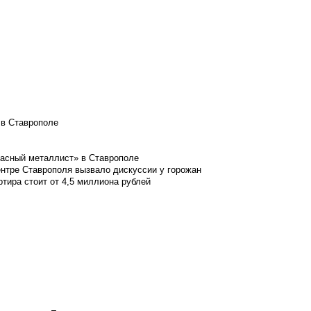
 в Ставрополе
расный металлист» в Ставрополе
ентре Ставрополя вызвало дискуссии у горожан
ртира стоит от 4,5 миллиона рублей