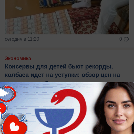
сегодня в 11:20
0
Экономика
Консервы для детей бьют рекорды,
колбаса идет на уступки: обзор цен на
продукты по Ставрополью
Фиксируем прайс