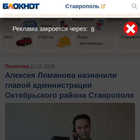
Ставрополь
Новости
Учиться
Медицина
Магазины
готов
Реклама закроется через:
5
Авто
Работа
Бары
Справоч
- рестораны
Политика
22.11.2016
Алексея Ломанова назначили
главой администрации
Октябрьского района Ставрополя