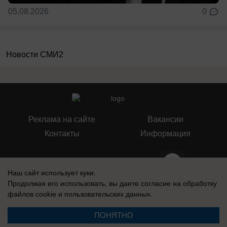
05.08.2026
0
Новости СМИ2
Реклама на сайте
Вакансии
Контакты
Информация
Наш сайт использует куки.
Продолжая его использовать, вы даете согласие на обработку
СМИ Блокнот Ставрополь зарегистрировано Федеральной службой по
файлов cookie
и пользовательских данных.
надзору в сфере связи, информационных технологий и массовых
коммуникаций (Роскомнадзор). Реестровая запись о регистрации СМИ:
Эл № ФС77-76032 от 12 июля 2019 г. (Первоначальное свидетельство
ПОНЯТНО
Эл № ФС77-62273 от 03 июля 2015 г.)