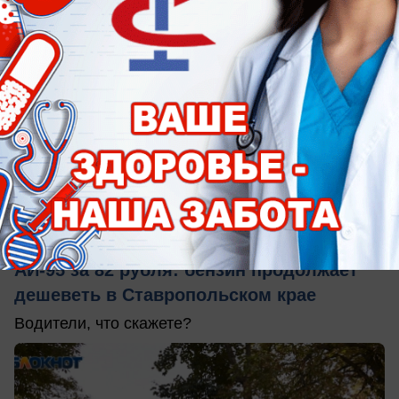
сегодня в 10:41
3
Экономика
АИ-95 за 82 рубля: бензин продолжает
дешеветь в Ставропольском крае
Водители, что скажете?