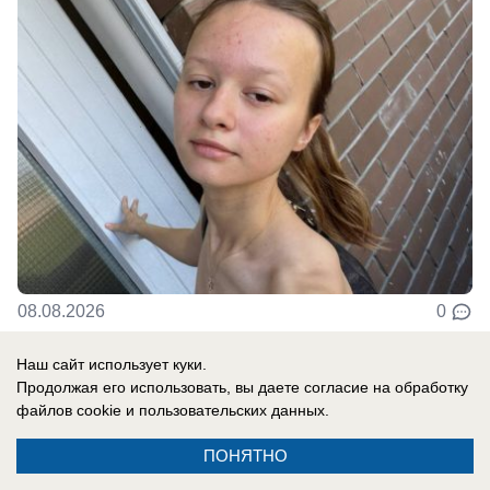
08.08.2026
0
Наш сайт использует куки.
В России
Продолжая его использовать, вы даете согласие на обработку
«Это рассчитано на мирных людей»: ВСУ
файлов cookie
и пользовательских данных.
маскируют взрывные устройства под
ПОНЯТНО
пакеты от сока