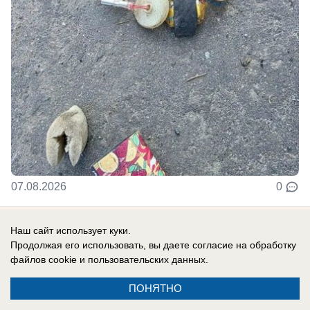
07.08.2026
0
Наш сайт использует куки.
В России
Продолжая его использовать, вы даете согласие на обработку
Пашинян на двух стульях: премьер
файлов cookie
и пользовательских данных.
Армении уклоняется от проведения
референдума о вступлении в ЕС
ПОНЯТНО