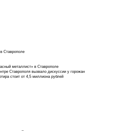
 в Ставрополе
расный металлист» в Ставрополе
ентре Ставрополя вызвало дискуссии у горожан
ртира стоит от 4,5 миллиона рублей