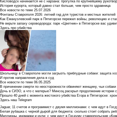
Кисловодск начинается не с нарзана: прогулка по крупнейшему рукотво
История курорта, который давно стал больше, чем просто здравница
Все новости по теме
25.07.2026
Фонтаны Ставрополя 2026: летний гид для туристов и местных жителей
Как Емануэлевский парк в Пятигорске пережил войны, революцию и ста
Не верьте запаху сероводорода: парк «Цветник» в Пятигорске вас удиви
Здесь про убийства
Школьницу в Ставрополе могли загрызть приблудные собаки: защита хо
И против направления дела в суд
Все новости по теме
06.05.2025
В причинении смерти по неосторожности обвиняют женщину, чьи собаки
Дочь в СИЗО, а что с матерью? Минсоц раскрыл продолжение истории с
Прошло 40 дней с момента жестокого убийства Егора в Пятигорске: хро
Здесь наш Telegram
Jaguar, 11 счетов и программист с двумя миллионами: с чем идут в Госд
Белая рубашка с черной дырой для бюджета: сколько стоит собрать ребе
Миллионы, иномарки и нули: с чем идут в Госдуму ставропольские «Ко