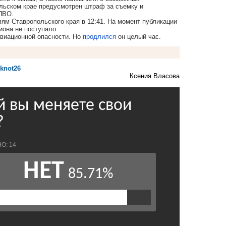
ольском крае предусмотрен штраф за съемку и
ПВО.
ям Ставропольского края в 12:41. На момент публикации
она не поступало.
авиационной опасности. Но
продлился
он целый час.
oknot26
Ксения Власова