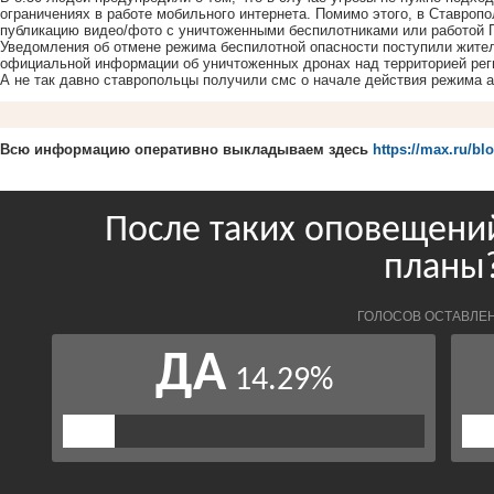
ограничениях в работе мобильного интернета. Помимо этого, в Ставроп
публикацию видео/фото с уничтоженными беспилотниками или работой 
Уведомления об отмене режима беспилотной опасности поступили жител
официальной информации об уничтоженных дронах над территорией реги
А не так давно ставропольцы получили смс о начале действия режима 
Всю информацию оперативно выкладываем здесь
https://max.ru/bl