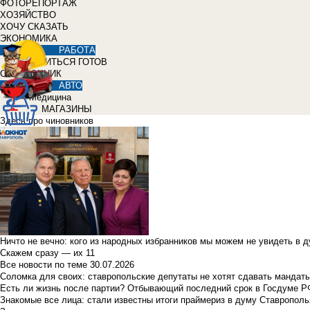
ФОТОРЕПОРТАЖ
ХОЗЯЙСТВО
ХОЧУ СКАЗАТЬ
ЭКОНОМИКА
РАБОТА
УЧИТЬСЯ ГОТОВ
СПРАВОЧНИК
АВТО
Медицина
МАГАЗИНЫ
Здесь про чиновников
Ничто не вечно: кого из народных избранников мы можем не увидеть в 
Скажем сразу — их 11
Все новости по теме
30.07.2026
Соломка для своих: ставропольские депутаты не хотят сдавать мандаты
Есть ли жизнь после партии? Отбывающий последний срок в Госдуме Р
Знакомые все лица: стали известны итоги праймериз в думу Ставрополь