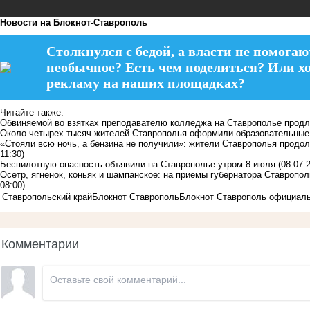
Новости на Блoкнoт-Ставрополь
Столкнулся с бедой, а власти не помогаю
необычное? Есть чем поделиться? Или х
рекламу на наших площадках?
Читайте также:
Обвиняемой во взятках преподавателю колледжа на Ставрополье продл
Около четырех тысяч жителей Ставрополья оформили образовательные 
«Стояли всю ночь, а бензина не получили»: жители Ставрополья прод
11:30)
Беспилотную опасность объявили на Ставрополье утром 8 июля
(08.07.
Осетр, ягненок, коньяк и шампанское: на приемы губернатора Ставропол
08:00)
Ставропольский край
Блокнот Ставрополь
Блокнот Ставрополь официал
Комментарии