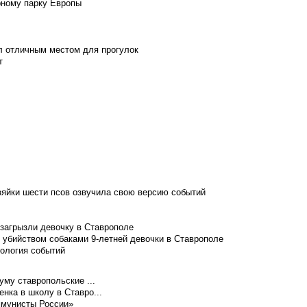
рному парку Европы
л отличным местом для прогулок
т
зяйки шести псов озвучила свою версию событий
 загрызли девочку в Ставрополе
 убийством собаками 9-летней девочки в Ставрополе
нология событий
уму ставропольские ...
нка в школу в Ставро...
ммунисты России»