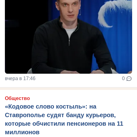
вчера в 17:46
0
Общество
«Кодовое слово костыль»: на
Ставрополье судят банду курьеров,
которые обчистили пенсионеров на 11
миллионов