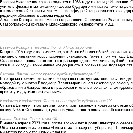
Евгений Николаевич Козюра родился в 1966 году в станице Исправная С
учитель физики и математики) карьера будущего министра тоже не двиг
в школе родной станицы, затем — на кафедре Ставропольского государст
редакция
обозревала
совсем недавно).
А дальше Козюра резко сменил направление. Следующие 25 лет он служ
Ставропольском филиале Краснодарского университета МВД.
Евгений Козюра в погонах. Фото: КП-Ставрополь
Когда в 2015 году стало известно, что бывший полицейский возглавит к
связано с недавним коррупционным скандалом. Ранее в том же году Ва
Ставрополья,
попался на взятке
в размере одного миллиона рублей. По
уже в 2022 году Лямин
нашел новую работу
в организации, подведомств
Василий Лямин. Фото: пресс-служба губернатора СК
В то время громкие отставки с коррупционным душком еще не стали дл
молодой губернатор Владимир Владимиров нашел безопасную замену пр
образовании и бэкграундом в правоохранительных органах, стал идеаль
практику с другими назначениями.
Владимир Владимиров. Фото: пресс-служба губернатора СК
Супруга Евгения Николаевича тоже строит карьеру в краевой системе о
школу №55 в Ставрополе, куда она ушла с поста замглавы Шпаковского
Галина Козюра. Фото: дума СК
В начале апреля 2023 года, после восьми лет в роли министра образов
Об этом заявили источники «Блокнота», а позднее губернатор Владимир
министра по собственному желанию.