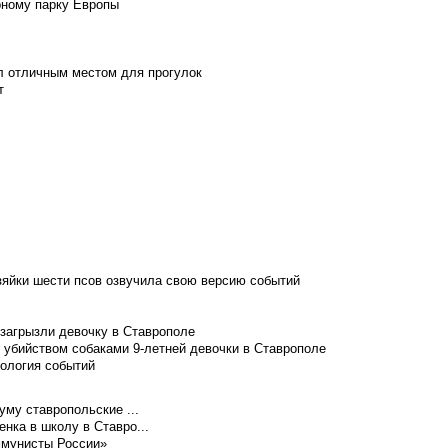
рному парку Европы
л отличным местом для прогулок
т
зяйки шести псов озвучила свою версию событий
 загрызли девочку в Ставрополе
 убийством собаками 9-летней девочки в Ставрополе
нология событий
уму ставропольские ...
нка в школу в Ставро...
ммунисты России»