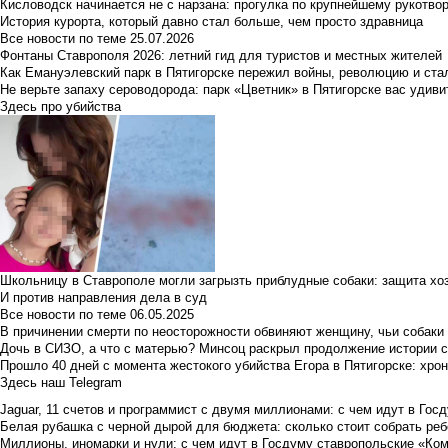
Кисловодск начинается не с нарзана: прогулка по крупнейшему рукотво
История курорта, который давно стал больше, чем просто здравница
Все новости по теме
25.07.2026
Фонтаны Ставрополя 2026: летний гид для туристов и местных жителей
Как Емануэлевский парк в Пятигорске пережил войны, революцию и ста
Не верьте запаху сероводорода: парк «Цветник» в Пятигорске вас удиви
Здесь про убийства
Школьницу в Ставрополе могли загрызть приблудные собаки: защита хо
И против направления дела в суд
Все новости по теме
06.05.2025
В причинении смерти по неосторожности обвиняют женщину, чьи собаки
Дочь в СИЗО, а что с матерью? Минсоц раскрыл продолжение истории с
Прошло 40 дней с момента жестокого убийства Егора в Пятигорске: хро
Здесь наш Telegram
Jaguar, 11 счетов и программист с двумя миллионами: с чем идут в Госд
Белая рубашка с черной дырой для бюджета: сколько стоит собрать ребе
Миллионы, иномарки и нули: с чем идут в Госдуму ставропольские «Ко