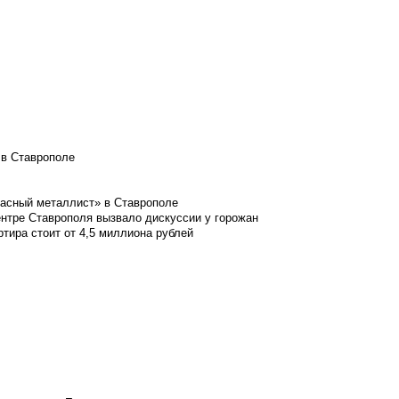
 в Ставрополе
расный металлист» в Ставрополе
ентре Ставрополя вызвало дискуссии у горожан
ртира стоит от 4,5 миллиона рублей