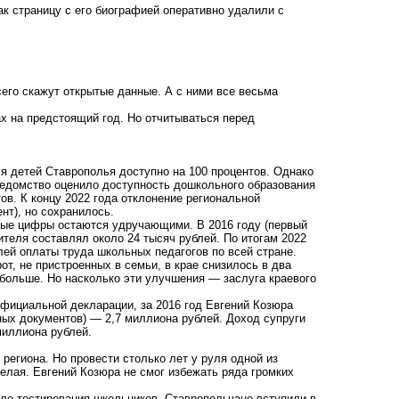
ак страницу с его биографией оперативно удалили с
его скажут открытые данные. А с ними все весьма
х на предстоящий год. Но отчитываться перед
ля детей Ставрополья доступно на 100 процентов. Однако
ведомство оценило доступность дошкольного образования
тов. К концу 2022 года отклонение региональной
нт), но сохранилось.
ные цифры остаются удручающими. В 2016 году (первый
ителя составлял около 24 тысяч рублей. По итогам 2022
лей оплаты труда школьных педагогов по всей стране.
т, не пристроенных в семьи, в крае снизилось в два
е больше. Но насколько эти улучшения — заслуга краевого
официальной декларации, за 2016 год Евгений Козюра
пных документов) — 2,7 миллиона рублей. Доход супруги
миллиона рублей.
региона. Но провести столько лет у руля одной из
елая. Евгений Козюра не смог избежать ряда громких
ле тестирования школьников. Ставропольчане вступили в