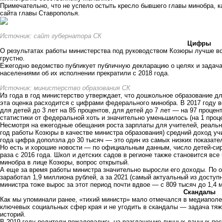
Примечательно, что не успело остыть кресло бывшего главы минобра, к
сайта главы Ставрополья.
Источник: сайт губернатора СК
Цифры
О результатах работы министерства под руководством Козюры лучше вс
грустно.
Ежегодно ведомство публикует публичную декларацию о целях и задача
населениями об их исполнении прекратили с 2018 года.
Источник: министерство образования СК
Из года в год министерство утверждает, что дошкольное образование д
эта оценка расходится с цифрами федерального минобра. В 2017 году 
для детей до 3 лет на 85 процентов, для детей до 7 лет — на 97 процен
статистики от федеральной хоть и значительно уменьшилось (на 1 проце
Несмотря на ежегодные обещания роста зарплаты для учителей, реаль
год работы Козюры в качестве министра образования) средний доход уч
года цифра
доползла
до 30 тысяч — это один из самых низких показате
Но есть и хорошие новости — по официальным данным, число детей-сиро
раза с 2016 года. Школ и детских садов в регионе также становится вс
минобра в лице Козюры, вопрос открытый.
А еще за время работы министра значительно выросли его доходы. По 
заработал 1,9 миллиона рублей, а за 2021 (самый актуальный из досту
министра тоже вырос за этот период почти вдвое — с 809 тысяч до 1,4 
Скандалы
Как мы упоминали ранее, «тихий министр» мало отмечался в медиаполе 
ключевых социальных сфер края и не угодить в скандалы — задача тяж
историй.
В 2019 году родители
пожаловались
на разглашение личных данных пос