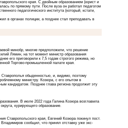
тавропольского края. С двойным образованием (юрист и
алась по прямому пути. После вуза он работал педагогом
венного педагогического института (который, кстати,
ил в органах полиции, а позднее стал преподавать в
раевой минобр, многие
предположили
, что решение
силий Лямин, на тот момент министр образования
зднее его
приговорили
к 7,5 годам строгого режима, но
енной Торгово-промышленной палате края.
я Ставрополья обыденностью, и, видимо, поэтому
облемному министру. Козюра, с его опытом в
ным кандидатом. Позднее глава региона продолжит эту
бразования. В июле 2022 года Галина Козюра
возглавила
 округа, курирующего образование.
ания Ставропольского края, Евгений Козюра
покинул
пост.
 Владимиров сообщил, что принял отставку уже экс-