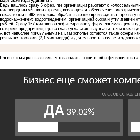
март 2026 года удивляют.
Ведь нашлось сразу 5 сфер, где организации работают с колоссальными
миллиардным убытком отрасль, касающаяся обеспечения электрической 
показателем в 982 миллиона обрабатывающие производства. Бронза у п
водоснабжением; водоотведением, организацией сбора и утилизацией о
рублей. Сразу 157 миллионов зафиксировано у фирм, занимающихся ад
потеряли предприятия, где во главе угла стоит научная и техническая д
А вот наиболее прибыльными на Ставрополье остаются такие сферы как 
розничная торговля (2,1 миллиарда) и деятельность в области здравоох
Ранее же мы рассказывали, что зарплаты строителей и финансистов на 