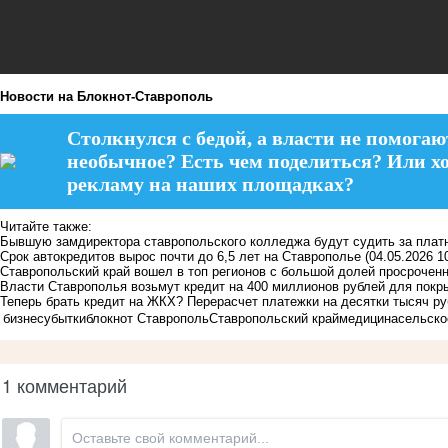
Новости на Блoкнoт-Ставрополь
Столкнулся с бедой, а власти не помогаю
необычное? Есть чем поделиться? Или х
рекламу на наших площадках?
Читайте также:
Бывшую замдиректора ставропольского колледжа будут судить за плат
Срок автокредитов вырос почти до 6,5 лет на Ставрополье
(04.05.2026 1
Ставропольский край вошел в топ регионов с большой долей просрочен
Власти Ставрополья возьмут кредит на 400 миллионов рублей для покр
Теперь брать кредит на ЖКХ? Перерасчет платежки на десятки тысяч р
бизнес
убытки
блокнот Ставрополь
Ставропольский край
медицина
сельско
1 комментарий