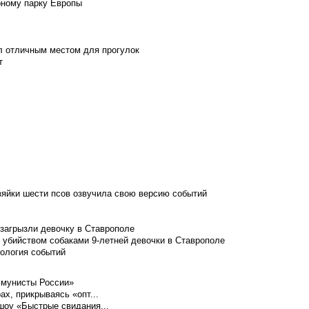
рному парку Европы
л отличным местом для прогулок
т
зяйки шести псов озвучила свою версию событий
 загрызли девочку в Ставрополе
 убийством собаками 9-летней девочки в Ставрополе
нология событий
ммунисты России»
ах, прикрываясь «опт...
шоу «Быстрые свидания...