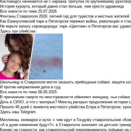
Кисловодск начинается не с нарзана: прогулка по крупнейшему рукотво
История курорта, который давно стал больше, чем просто здравница
Все новости по теме
25.07.2026
Фонтаны Ставрополя 2026: летний гид для туристов и местных жителей
Как Емануэлевский парк в Пятигорске пережил войны, революцию и ста
Не верьте запаху сероводорода: парк «Цветник» в Пятигорске вас удиви
Здесь про убийства
Школьницу в Ставрополе могли загрызть приблудные собаки: защита хо
И против направления дела в суд
Все новости по теме
06.05.2025
В причинении смерти по неосторожности обвиняют женщину, чьи собаки
Дочь в СИЗО, а что с матерью? Минсоц раскрыл продолжение истории с
Прошло 40 дней с момента жестокого убийства Егора в Пятигорске: хро
Здесь наш Telegram
Миллионы, иномарки и нули: с чем идут в Госдуму ставропольские «Ко
«А в думе изменения будут?»: в Ставрополе экономят на детских тренер
Бизнес на гладкости: как ставропольский предприниматель побывал на 