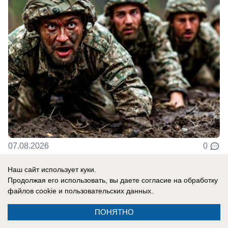
07.08.2026
0
Наш сайт использует куки.
В России
Продолжая его использовать, вы даете согласие на обработку
«Ожидаем провокаций»: Украина атакует
файлов cookie
и пользовательских данных.
юг России и Крым — над морем работает
ПОНЯТНО
самолет-разведчик