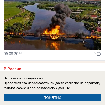
09.08.2026
0
В России
Одесса в огне: ВС РФ уничтожают
Наш сайт использует куки.
украинские корабли и порты
Продолжая его использовать, вы даете согласие на обработку
файлов cookie
и пользовательских данных.
Армия России продолжает наносить системные
удары по портам Одессы.
ПОНЯТНО