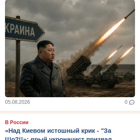
05.08.2026
0
В России
«Над Киевом истошный крик - "За
Що?!!»: ярый укронацист призвал