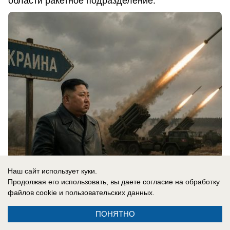
области ракетное подразделение.
Наш сайт использует куки.
05.08.2026
0
Продолжая его использовать, вы даете согласие на обработку
файлов cookie
и пользовательских данных.
В России
ПОНЯТНО
Новости СВО: удар по логистике в