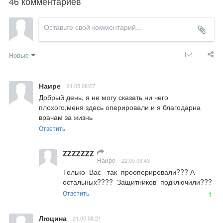
46 комментариев
Новые
Наире
21.05 08:27
Добрый день, я не могу сказать ни чего 
плохого,меня здесь оперировали и я благодарна 
врачам за жизнь
Ответить
ZZZZZZZ
Наире
22.05 03:43
Только  Вас   так  прооперировали??? А  
остальных????  Защитников  подключили???
Ответить
1
Люцина
21.05 08:21