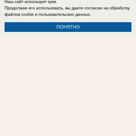
Наш сайт использует куки.
Эксперты призывают отвечать Киеву на его
Продолжая его использовать, вы даете согласие на обработку
выпады.
файлов cookie
и пользовательских данных.
ПОНЯТНО
05.08.2026
0