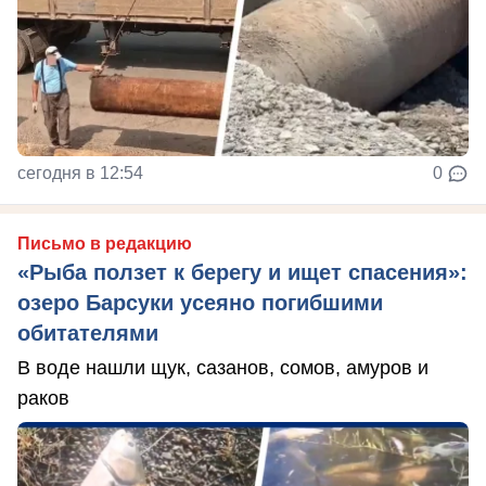
сегодня в 12:54
0
Письмо в редакцию
«Рыба ползет к берегу и ищет спасения»:
озеро Барсуки усеяно погибшими
обитателями
В воде нашли щук, сазанов, сомов, амуров и
раков