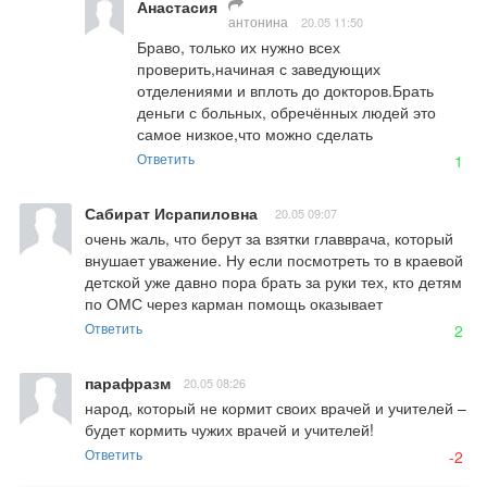
Анастасия
антонина
20.05 11:50
Браво, только их нужно всех 
проверить,начиная с заведующих 
отделениями и вплоть до докторов.Брать 
деньги с больных, обречённых людей это 
самое низкое,что можно сделать
Ответить
1
Сабират Исрапиловна
20.05 09:07
очень жаль, что берут за взятки главврача, который 
внушает уважение. Ну если посмотреть то в краевой 
детской уже давно пора брать за руки тех, кто детям 
по ОМС через карман помощь оказывает
Ответить
2
парафразм
20.05 08:26
народ, который не кормит своих врачей и учителей – 
будет кормить чужих врачей и учителей!
Ответить
-2