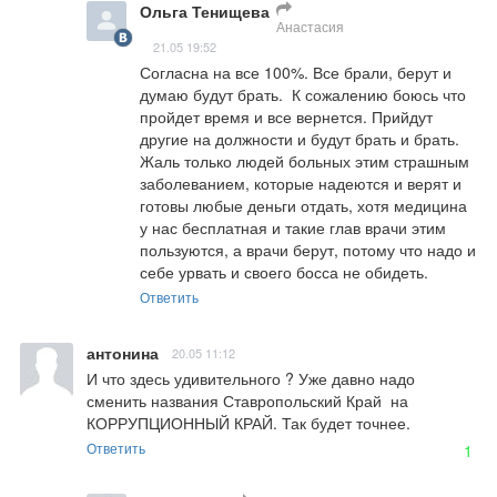
Ольга Тенищева
Анастасия
21.05 19:52
Согласна на все 100%. Все брали, берут и 
думаю будут брать.  К сожалению боюсь что 
пройдет время и все вернется. Прийдут 
другие на должности и будут брать и брать.  
Жаль только людей больных этим страшным 
заболеванием, которые надеются и верят и 
готовы любые деньги отдать, хотя медицина 
у нас бесплатная и такие глав врачи этим 
пользуются, а врачи берут, потому что надо и 
себе урвать и своего босса не обидеть.
Ответить
антонина
20.05 11:12
И что здесь удивительного ? Уже давно надо 
сменить названия Ставропольский Край  на  
КОРРУПЦИОННЫЙ КРАЙ. Так будет точнее.
Ответить
1