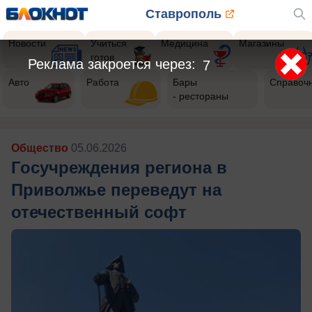
Ставрополь
Новости
Учиться
Медицина
Магазины
готов
Реклама закроется через:
6
Авто
Работа
Бары
Справоч
- рестораны
Общество
05.06.2026
Госучреждения региона в
Приволжье переведут на
отечественный софт