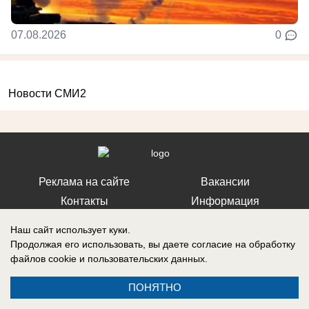
07.08.2026
0
Новости СМИ2
Реклама на сайте
Вакансии
Контакты
Информация
Наш сайт использует куки.
Продолжая его использовать, вы даете согласие на обработку
файлов cookie
и пользовательских данных.
СМИ Блокнот Ставрополь зарегистрировано Федеральной службой по
надзору в сфере связи, информационных технологий и массовых
ПОНЯТНО
коммуникаций (Роскомнадзор). Реестровая запись о регистрации СМИ:
Эл № ФС77-76032 от 12 июля 2019 г. (Первоначальное свидетельство