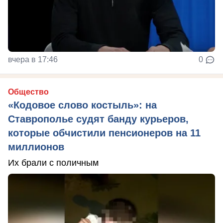
вчера в 17:46
0
Общество
«Кодовое слово костыль»: на
Ставрополье судят банду курьеров,
которые обчистили пенсионеров на 11
миллионов
Их брали с поличным