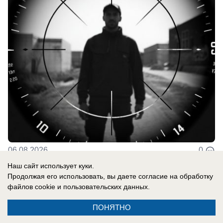
06.08.2026
0
Наш сайт использует куки.
Продолжая его использовать, вы даете согласие на обработку
В России
файлов cookie
и пользовательских данных.
До них начало доходить: отставной
ПОНЯТНО
главком ВСУ Залужный признал полное