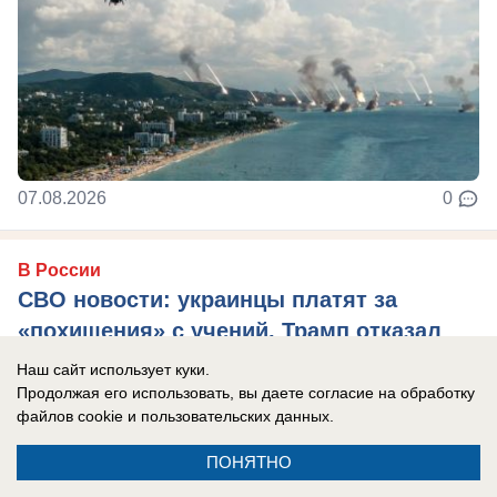
07.08.2026
0
В России
СВО новости: украинцы платят за
«похищения» с учений, Трамп отказал
Украине в ракетах Patriot, боевики ВСУ
Наш сайт использует куки.
тонут при форсировании Северского
Продолжая его использовать, вы даете согласие на обработку
файлов cookie
и пользовательских данных.
Донца
Главные новости СВО на утро 7 августа 2026
ПОНЯТНО
года.