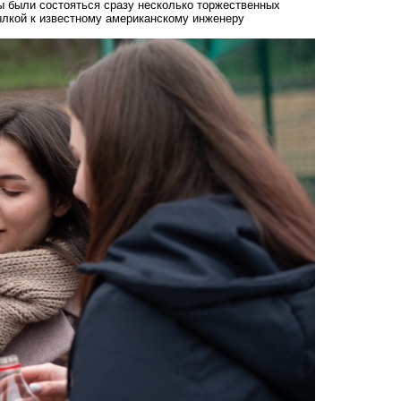
ны были состояться сразу несколько торжественных
сылкой к известному американскому инженеру