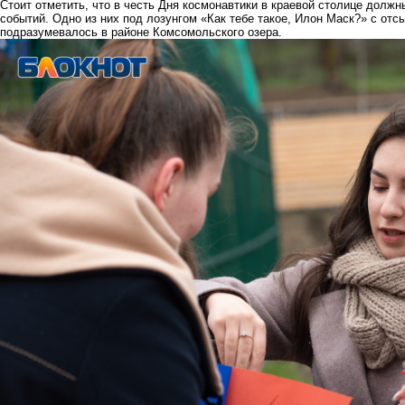
Стоит отметить, что в честь Дня космонавтики в краевой столице долж
событий. Одно из них под лозунгом «Как тебе такое, Илон Маск?» с от
подразумевалось в районе Комсомольского озера.