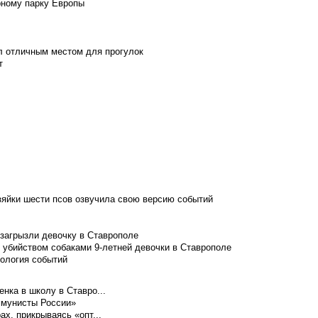
рному парку Европы
л отличным местом для прогулок
т
зяйки шести псов озвучила свою версию событий
 загрызли девочку в Ставрополе
 убийством собаками 9-летней девочки в Ставрополе
нология событий
нка в школу в Ставро...
ммунисты России»
ах, прикрываясь «опт...