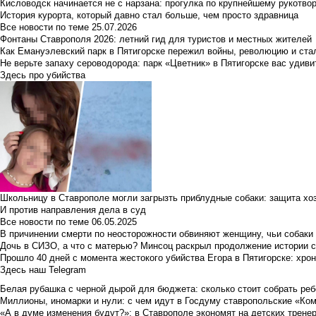
Кисловодск начинается не с нарзана: прогулка по крупнейшему рукотво
История курорта, который давно стал больше, чем просто здравница
Все новости по теме
25.07.2026
Фонтаны Ставрополя 2026: летний гид для туристов и местных жителей
Как Емануэлевский парк в Пятигорске пережил войны, революцию и ста
Не верьте запаху сероводорода: парк «Цветник» в Пятигорске вас удиви
Здесь про убийства
Школьницу в Ставрополе могли загрызть приблудные собаки: защита хо
И против направления дела в суд
Все новости по теме
06.05.2025
В причинении смерти по неосторожности обвиняют женщину, чьи собаки
Дочь в СИЗО, а что с матерью? Минсоц раскрыл продолжение истории с
Прошло 40 дней с момента жестокого убийства Егора в Пятигорске: хро
Здесь наш Telegram
Белая рубашка с черной дырой для бюджета: сколько стоит собрать ребе
Миллионы, иномарки и нули: с чем идут в Госдуму ставропольские «Ко
«А в думе изменения будут?»: в Ставрополе экономят на детских тренер