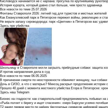
Кисловодск начинается не с нарзана: прогулка по крупнейшему рукотво
История курорта, который давно стал больше, чем просто здравница
Все новости по теме
25.07.2026
Фонтаны Ставрополя 2026: летний гид для туристов и местных жителей
Как Емануэлевский парк в Пятигорске пережил войны, революцию и ста
Не верьте запаху сероводорода: парк «Цветник» в Пятигорске вас удиви
Здесь про убийства
Школьницу в Ставрополе могли загрызть приблудные собаки: защита хо
И против направления дела в суд
Все новости по теме
06.05.2025
В причинении смерти по неосторожности обвиняют женщину, чьи собаки
Дочь в СИЗО, а что с матерью? Минсоц раскрыл продолжение истории с
Прошло 40 дней с момента жестокого убийства Егора в Пятигорске: хро
Здесь наш Telegram
Бизнес на гладкости: как ставропольский предприниматель побывал на 
«Рыба ползет к берегу и ищет спасения»: озеро Барсуки усеяно погибш
Т2 занял первое место по набору бесплатных сервисов цифровой защиты 