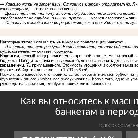
― Красиво жить не запретишь. Отношусь к этому отрицательно. Луч
коронавирусом,
― ответила опрошенная.
― Деньги тратят те, кому их деть некуда. Кто-то живет на прожито
зарабатывали не трудом, а иными путями,
― уверен ставропольчанин
― Отношусь к этой затее отрицательно, как и все. Хотя, пусть гул
Некоторые жители оказались не в курсе о предстоящих банкетах.
― Я считаю, что это раздуто. Если посчитать, то там действитель
существенные,
― считает горожанка.
Напомним, первый
тендер появился на прошлой неделе
. На шикарный н
бюджета. Победитель аукциона должен будет организовать для заказчи
как минимум, 71 приглашенного. Стоимость угощения и обслуживания во
фуршет обойдется дешевле — в 1 790 рублей.
Позже стало известно, что правительство потратит миллион рублей на 
фуршетов и одного «буфетного обслуживания». Кроме того, одно из ус
руководства заведения
, где будет происходить пиршество.