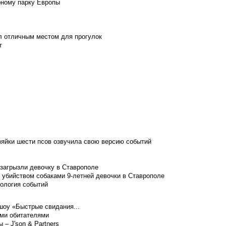
рному парку Европы
л отличным местом для прогулок
т
зяйки шести псов озвучила свою версию событий
 загрызли девочку в Ставрополе
 убийством собаками 9-летней девочки в Ставрополе
нология событий
шоу «Быстрые свидания...
ими обитателями
– J'son & Partners