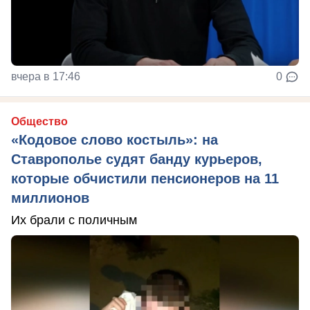
вчера в 17:46
0
Общество
«Кодовое слово костыль»: на
Ставрополье судят банду курьеров,
которые обчистили пенсионеров на 11
миллионов
Их брали с поличным