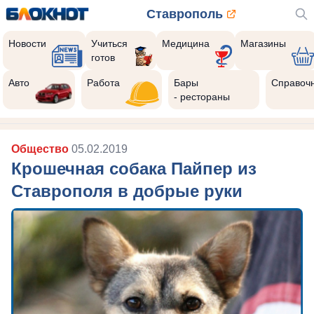
Ставрополь
Новости
Учиться
Медицина
Магазины
готов
Авто
Работа
Бары
Справоч
- рестораны
Общество
05.02.2019
Крошечная собака Пайпер из
Ставрополя в добрые руки