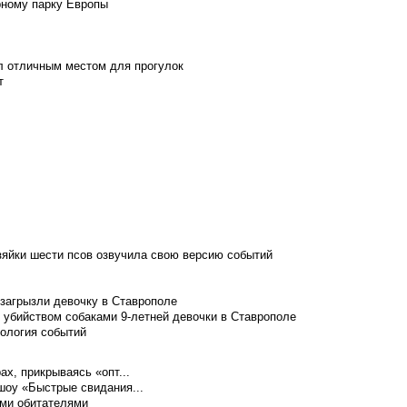
рному парку Европы
л отличным местом для прогулок
т
зяйки шести псов озвучила свою версию событий
 загрызли девочку в Ставрополе
 убийством собаками 9-летней девочки в Ставрополе
нология событий
ах, прикрываясь «опт...
шоу «Быстрые свидания...
ими обитателями