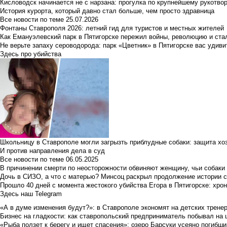
Кисловодск начинается не с нарзана: прогулка по крупнейшему рукотво
История курорта, который давно стал больше, чем просто здравница
Все новости по теме
25.07.2026
Фонтаны Ставрополя 2026: летний гид для туристов и местных жителей
Как Емануэлевский парк в Пятигорске пережил войны, революцию и ста
Не верьте запаху сероводорода: парк «Цветник» в Пятигорске вас удиви
Здесь про убийства
Школьницу в Ставрополе могли загрызть приблудные собаки: защита хо
И против направления дела в суд
Все новости по теме
06.05.2025
В причинении смерти по неосторожности обвиняют женщину, чьи собаки
Дочь в СИЗО, а что с матерью? Минсоц раскрыл продолжение истории с
Прошло 40 дней с момента жестокого убийства Егора в Пятигорске: хро
Здесь наш Telegram
«А в думе изменения будут?»: в Ставрополе экономят на детских тренер
Бизнес на гладкости: как ставропольский предприниматель побывал на 
«Рыба ползет к берегу и ищет спасения»: озеро Барсуки усеяно погибш