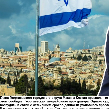
Глава Георгиевского городского округа Максим Клетин признал, чт
этом сообщает Георгиевская межрайонная прокуратура. Однако суди
возбудить в связи с истечением сроков давности уголовного пресл
В распоряжении редакции «Блокнот Ставрополь» оказался документ, н