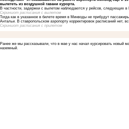
вылететь из воздушной гавани курорта.
В частности, задержки с вылетом наблюдаются у рейсов, следующих в 
Скриншот расписания с вылетом
Тогда как в указанное в билете время в Минводы не прибудут пассажиры
Антальи. В ставропольском аэропорту корректировок расписаний нет, вс
Скриншот расписания с прилетом
Ранее же мы рассказывали, что в мае у нас начал курсировать новый м
наземный
.