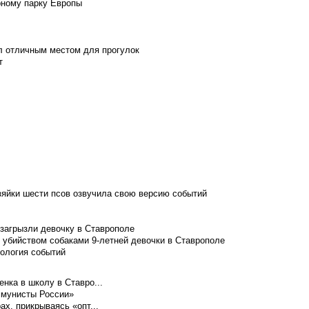
рному парку Европы
л отличным местом для прогулок
т
зяйки шести псов озвучила свою версию событий
 загрызли девочку в Ставрополе
 убийством собаками 9-летней девочки в Ставрополе
нология событий
нка в школу в Ставро...
ммунисты России»
ах, прикрываясь «опт...