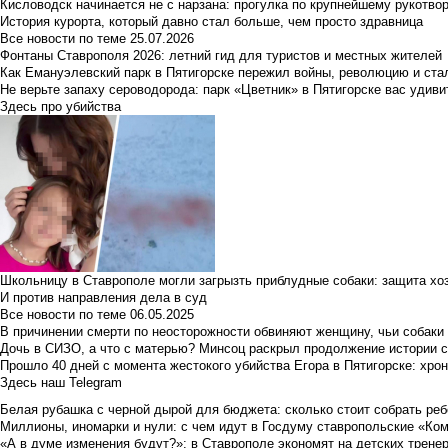
Кисловодск начинается не с нарзана: прогулка по крупнейшему рукотво
История курорта, который давно стал больше, чем просто здравница
Все новости по теме
25.07.2026
Фонтаны Ставрополя 2026: летний гид для туристов и местных жителей
Как Емануэлевский парк в Пятигорске пережил войны, революцию и ста
Не верьте запаху сероводорода: парк «Цветник» в Пятигорске вас удиви
Здесь про убийства
Школьницу в Ставрополе могли загрызть приблудные собаки: защита хо
И против направления дела в суд
Все новости по теме
06.05.2025
В причинении смерти по неосторожности обвиняют женщину, чьи собаки
Дочь в СИЗО, а что с матерью? Минсоц раскрыл продолжение истории с
Прошло 40 дней с момента жестокого убийства Егора в Пятигорске: хро
Здесь наш Telegram
Белая рубашка с черной дырой для бюджета: сколько стоит собрать ребе
Миллионы, иномарки и нули: с чем идут в Госдуму ставропольские «Ко
«А в думе изменения будут?»: в Ставрополе экономят на детских тренер