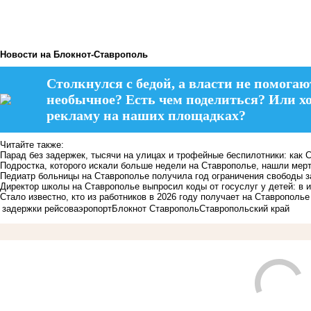
Новости на Блoкнoт-Ставрополь
Столкнулся с бедой, а власти не помогаю
необычное? Есть чем поделиться? Или х
рекламу на наших площадках?
Читайте также:
Парад без задержек, тысячи на улицах и трофейные беспилотники: как 
Подростка, которого искали больше недели на Ставрополье, нашли мер
Педиатр больницы на Ставрополье получила год ограничения свободы з
Директор школы на Ставрополье выпросил коды от госуслуг у детей: в
Стало известно, кто из работников в 2026 году получает на Ставрополье
задержки рейсов
аэропорт
Блокнот Ставрополь
Ставропольский край