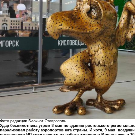
Фото редакции Блокнот Ставрополь
Удар беспилотника утром 8 мая по зданию ростовского региональн
парализовал работу аэропортов юга страны. И хотя, 9 мая, воздуш
последствия ЧП сказываются на работе аэропорта Минвод еще и 10 