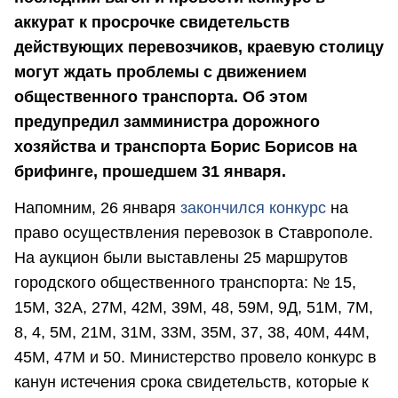
аккурат к просрочке свидетельств
действующих перевозчиков, краевую столицу
могут ждать проблемы с движением
общественного транспорта. Об этом
предупредил замминистра дорожного
хозяйства и транспорта Борис Борисов на
брифинге, прошедшем 31 января.
Напомним, 26 января
закончился конкурс
на
право осуществления перевозок в Ставрополе.
На аукцион были выставлены 25 маршрутов
городского общественного транспорта: № 15,
15М, 32А, 27М, 42М, 39М, 48, 59М, 9Д, 51М, 7М,
8, 4, 5М, 21М, 31М, 33М, 35М, 37, 38, 40М, 44М,
45М, 47М и 50. Министерство провело конкурс в
канун истечения срока свидетельств, которые к