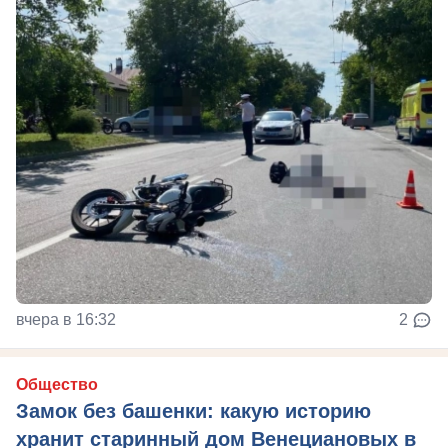
вчера в 16:32
2
Общество
Замок без башенки: какую историю
хранит старинный дом Венециановых в